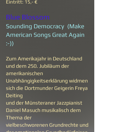
Eintritt: 15,- €
Blue Blossom
Sounding Democracy (Make
American Songs Great Again
:-))
Zum Amerikajahr in Deutschland
und dem 250. Jubiläum der
amerikanischen
Unabhängigkeitserklärung widmen
sich die Dortmunder Geigerin Freya
Deiting
und der Münsteraner Jazzpianist
Daniel Masuch musikalisch dem
Thema der
vielbeschworenen Grundrechte und