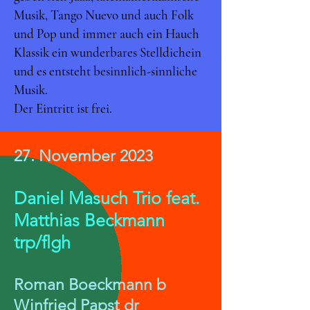
Musik, Tango Nuevo und auch Folk
und Pop und immer auch ein Hauch
Klassik ein wunderbares Stelldichein
und es entsteht besinnlich-sinnliche
Musik.
Der Eintritt ist frei.
27. November 2023
Daniel Masuch Trio feat.
Matthias Beckmann
trp/flgh
Roman Boeckmann b
Winfried Papst dr