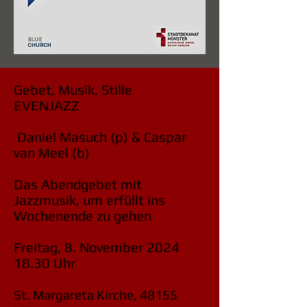
Gebet, Musik, Stille
EVENJAZZ
Daniel Masuch (p)​ & Caspar
van Meel (b)
Das Abendgebet mit
Jazzmusik, um erfüllt ins
Wochenende zu gehen
Freitag, 8. November
2024
18.30
Uhr
St. Margareta Kirche, 48155