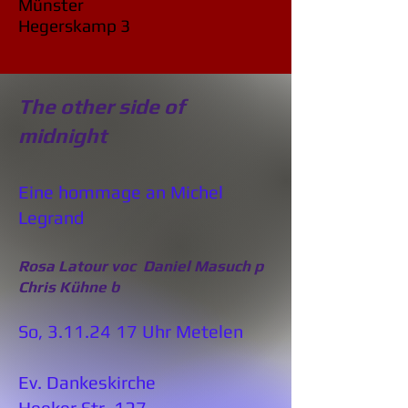
Münster
Hegerskamp 3
The other side of
midnight
Eine hommage an Michel
Legrand
Rosa Latour voc Daniel Masuch p
Chris Kühne b
So,
3.11.24 17
Uhr Metelen
Ev. Dankeskirche
Heeker Str. 127