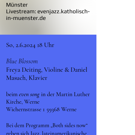
Münster
Livestream: evenjazz.katholisch-
in-muenster.de
So,
2.6.2024 18
Uhr
Blue Blossom
Freya Deiting, Violine & Daniel
Masuch, Klavier
beim
even song
in der Martin Luther
Kirche, Werne
Wichernstrasse 1 59368 Werne
Bei dem Programm „Both sides now“
geben sich Jazz, lateinamerikanische