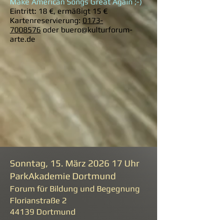
Make American Songs Great Again ;-)
Eintritt: 18 €, ermäßigt 15 €
Kartenreservierung:
0173-
7008576
oder
buero@kulturforum-
arte.de
Sonntag, 15. März 2026 17 Uhr
ParkAkademie Dortmund
Forum für Bildung und Begegnung
Florianstraße 2
44139 Dortmund