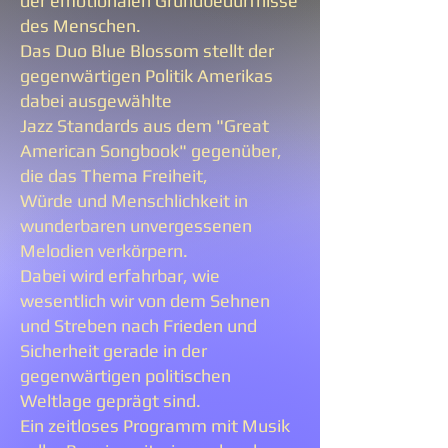
der emotionalen Grundbedürfnisse
des Menschen.
Das Duo Blue Blossom stellt der
gegenwärtigen Politik Amerikas
dabei ausgewählte
Jazz Standards aus dem "Great
American Songbook" gegenüber,
die das Thema Freiheit,
Würde und Menschlichkeit in
wunderbaren unvergessenen
Melodien verkörpern.
Dabei wird erfahrbar, wie
wesentlich wir von dem Sehnen
und Streben nach Frieden und
Sicherheit gerade in der
gegenwärtigen politischen
Weltlage geprägt sind.
Ein zeitloses Programm mit Musik