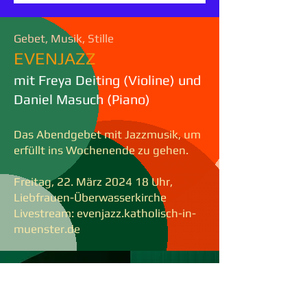
Gebet, Musik, Stille
EVENJAZZ
mit Freya Deiting (Violine) und
Daniel Masuch (Piano)
Das Abendgebet mit Jazzmusik, um
erfüllt ins Wochenende zu gehen.
Freitag, 22. März 2024 18 Uhr,
Liebfrauen-Überwasserkirche
Livestream: evenjazz.katholisch-in-
muenster.de