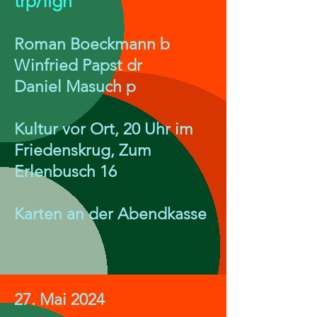
trp/flgh
Roman Boeckmann b
Winfried Papst dr
Daniel Masuch p
Kultur vor Ort, 20 Uhr im
Friedenskrug, Zum
Erlenbusch 16
Karten an der Abendkasse
27. Mai 2024