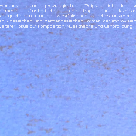
werpunkt seiner pädagogischen Tätigkeit ist der s
nommene künstlerische Lehrauftrag für Jazzp
agogischen Institut der Westfälischen Wilhelms-Universität
n klassischen und zeitgenössischen Formen der improvisier
 weiterer Fokus auf Komposition, Musiktheorie und Gehörbildung.