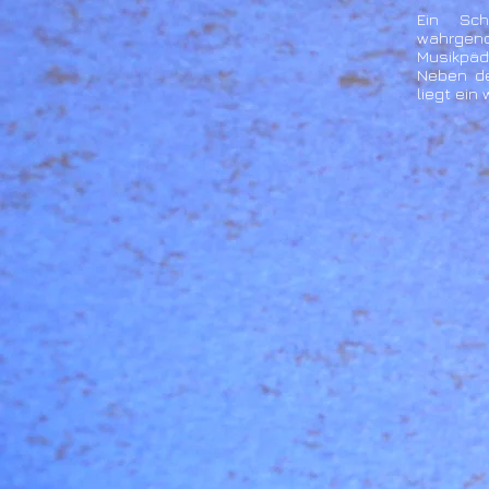
Ein Sch
wahrge
Musikpäd
Neben de
liegt ein