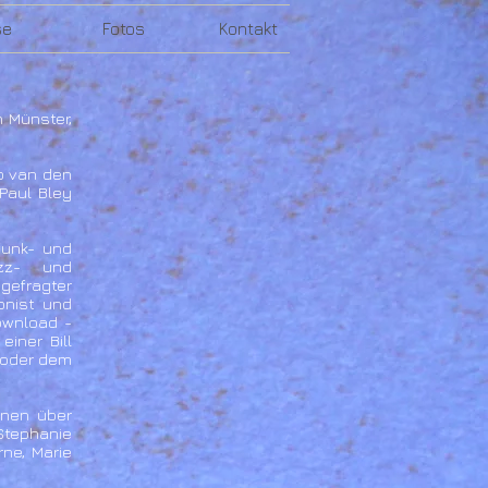
se
Fotos
Kontakt
 Münster,
ob van den
 Paul Bley
funk- und
azz- und
gefragter
onist und
ownload -
einer Bill
 oder dem
onen über
 Stephanie
rne, Marie