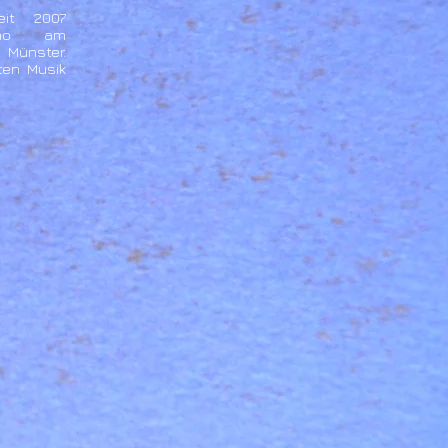
eit 2007
iano am
 Münster.
ten Musik