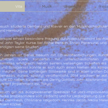
Vita
Musik
Unterricht
Pres
asuch studierte Cembalo und Klavier an den Musikhochschulen
und Hamburg.
ierspiel erhielt besondere Prägung durch den Unterricht bei R
d John Taylor. Kurse bei Richie Beirach, Enrico Pieranunzi und
ändigten seine Studien.
len Jahren ist Daniel Masuch mit CD-Veröffentlichungen, Rund
auftritten sowie Konzerten mit unterschiedlichsten J
sembles erfolgreich. Neben seinem vielseitigen Schaffen als 
r und Solopianist konnte er sich auch einen Namen als Komp
r machen. Seine bisherigen Solowerke sind in allen großen D
(amazon, itunes, spotify) veröffentlicht; 2014 erschien er auf 
ibute CD neben Künstlern wie Danny Gottlieb, John Abercrombie
artett (Impartmaint Inc, Tokyo).
asuch gilt als ausgewiesener Spezialist für Jazz-Improvisati
erke (insbesondere von J.S.Bach) und für Liedbegleitung (u.a.
ska Dannheim, Christiane Hagedorn, Henrike Jacob, Nikola Mate
Miriam Köpke)