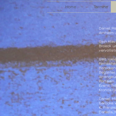
Home
Termine
Daniel M
Arnheim 
Sein Klav
Broeck un
vervollst
Seit vie
Fernseh
Barocken
Begleite
Arrangeu
Portalen 
Evans Tr
Kronos Qu
Daniel M
barocke W
K, Franzi
Daniels, 